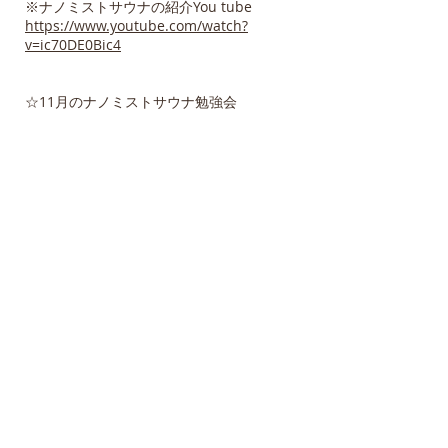
※ナノミストサウナの紹介You tube
https://www.youtube.com/watch?
v=ic70DE0Bic4
☆11月のナノミストサウナ勉強会
日時 11／24（木）13：30 ～15：00
参加条件 ナノミストサウナ、ナノリフレ、
バイオ水などを販売意欲のある方
※勉強会はzoomで行います。
月例ナノミストサウナ勉強会zoom URL
https://us06web.zoom.us/j/87676179291
ミーティングID:
876 7617 9291
参加希望の方はこちらまでご連絡下さい。
→
info@minnanoie.or.jp