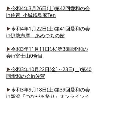
▶
令和4年3月26日(土)第42回愛和の会
in佐賀 小城鍋島家Ten
▶
令和4年1月22日(土)第41回愛和の会
in伊勢志摩 あめつちの館
▶
令和3年11月11日(木)第38回愛和の
会in富士山0合目
▶
令和3年10月22日(金)～23日(土)第40
回愛和の会in佐賀
▶
令和3年9月18日(土)第39回愛和の会
in新潟『つながる祭り』オンラインイ
ベント
▶
令和3年
7
月31
日(土)～8月1
日(日)第
37回 愛和の会 in 洞爺湖
▶令和3年6月12日(土)～13日(日)愛和