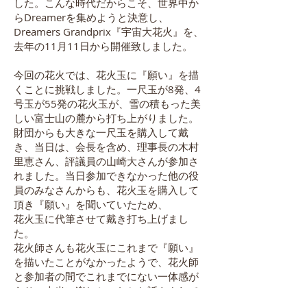
した。こんな時代だからこそ、世界中か
らDreamerを集めようと決意し、
Dreamers Grandprix『宇宙大花火』を、
去年の11月11日から開催致しました。
今回の花火では、花火玉に『願い』を描
くことに挑戦しました。一尺玉が8発、4
号玉が55発の花火玉が、雪の積もった美
しい富士山の麓から打ち上がりました。
財団からも大きな一尺玉を購入して戴
き、当日は、会長を含め、理事長の木村
里恵さん、評議員の山崎大さんが参加さ
れました。当日参加できなかった他の役
員のみなさんからも、花火玉を購入して
頂き『願い』を聞いていたため、
花火玉に代筆させて戴き打ち上げまし
た。
花火師さんも花火玉にこれまで『願い』
を描いたことがなかったようで、花火師
と参加者の間でこれまでにない一体感が
あり、本当に楽しかったとお話をされて
いました。