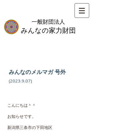
一般財団法人
みんなの家力財団
みんなのメルマガ 号外
(2
023
.9
.
07
)
こんにちは＾＾
お知らせです。
新潟県三条市の下田地区