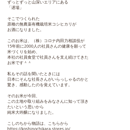
ずっとずっと山深いエリアにある
「遅場」
そこでつくられた
原種の無農薬有機栽培米コシヒカリが
お酒になりました。
このお米は、（株）コロナ内田力相談役が
15年前に2000人の社員さんの健康を願って
米づくりを始め、
本社の社員食堂で社員さんを支え続けてきた
お米です＾＾
私もその話を聞いたときには
日本にそんな社長さんがいらっしゃるのかと
驚き、感動したのを覚えています。
そのお米が今回、
この土地や取り組みをみなさんに知って頂き
たいという思いから
純米大吟醸になりました。
こしのちから物語は、こちらから
https://koshinochikara.stores.jp/