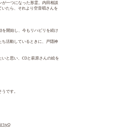
ンが一つになった形霊。内田相談
ていたら、それより空音唱さんを
動を開始し、今もリハビリを続け
たち活動しているときに、戸隠神
いと思い、CDと萩原さんの絵を
そうです。
I1iyQ