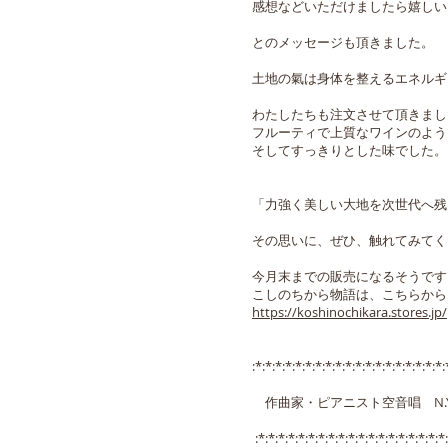
感想などいただけましたら嬉しい
とのメッセージも頂きました。
土地の氣は身体を整えるエネルギ
わたしたちも注文させて頂きまし
フルーティで上質なワインのよう
そしてすっきりとした味でした。
「力強く美しい大地を次世代へ残
その思いに、ぜひ、触れてみてく
今月末までの販売になるそうです
こしのちから物語は、こちらから
https://koshinochikara.stores.jp/
:*:*:*:*:*:*:*:*:*:*:*:*:*:*:*:*:*:*:*:
作曲家・ピアニスト空音唱 N.
:*:*:*:*:*:*:*:*:*:*:*:*:*:*:*:*:*:*:*: