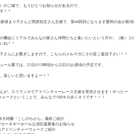
）のご縁で、もうひとつお知らせがあるので、
す＾＾
新潟の新保まり子さんと関原知文さん主催で、第44回目になります愛和の会が新
の機会にリアルでみんなの家さん仲間たちと集いたいという方や、（株）コ
いね＾＾
子さんにお繋ぎしますので、こちらのメルマガにその旨ご返信下さい＾＾
ール案では、21日の13時頃から22日のお昼頃の予定です。
、楽しいと思いますよー＾＾
んが、スリランカでアドベンチャーレース主催を実現させます！やったー
ウォークということで、みんなで100キロ歩くそうです＾＾！
米大吟醸「こしのちから」最終ご紹介
.Yカーネギーホール公演応援募集のお知らせ
ンカアドベンチャーウォークご紹介