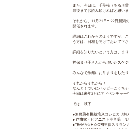
また、今日は、千聖輪（ある形霊
最後までお読み頂ければと思いま
それから、11月21日〜22日
開催されます。
詳細はこれからのようですが、こ
う方は、日程を開けておいて下さ
詳細を知りたいという方は、まり
神保まり子さんから頂いたスケジュ
みんなで旅館にお泊まりをしたり
それからそれから！
なんと！ついにハッピーこうちゃ
今回は来年2月にアドベンチャー
では、以下
●無農薬有機栽培米コシヒカリ純
● 作曲家・ピアニスト空音唱 N
●TEAMA☆H☆O初主催スリラ