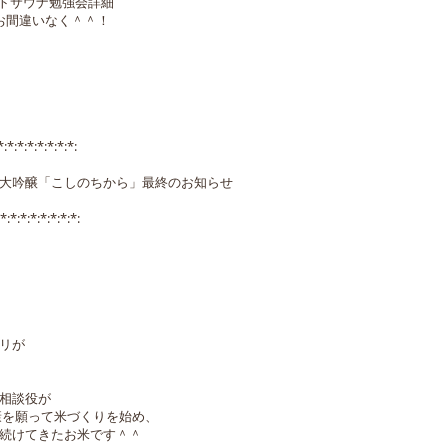
ストサウナ勉強会詳細
お間違いなく＾＾！
*:*:*:*:*:*:*:*:
大吟醸「こしのちから」最終のお知らせ
*:*:*:*:*:*:*:*:
リが
相談役が
健康を願って米づくりを始め、
続けてきたお米です＾＾