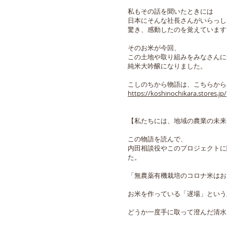
私もその話を聞いたときには
日本にそんな社長さんがいらっし
驚き、感動したのを覚えています
そのお米が今回、
この土地や取り組みをみなさんに
純米大吟醸になりました。
こしのちから物語は、こちらから
https://koshinochikara.stores.jp/
【私たちには、地域の農業の未来
この物語を読んで、
内田相談役やこのプロジェクトに
た。
「無農薬有機栽培のコロナ米はお
お米を作っている「遅場」という
どうか一度手に取って澄んだ清水