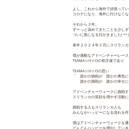
よし、これから海外で頑張ってい
コロナになり、海外に行けなくな
それから３年。
ずーっと温めてきたことを少しず
ついに形になる日がきました( ^^ 
来年２０２４年２月にスリランカ
僕が過酷なアドベンチャーレース
TEAMA☆H☆Oの初主催であり
TEAMA☆H☆Oの思い
「 誰かの挑戦が 誰かの勇気
誰かの挑戦が 誰かの幸せに
アドベンチャーウォークに挑戦す
スリランカの笑顔を増やす活動に
挑戦する人もスリランカ人も
みんながハッピーになる流れを作りま
僕はアドベンチャーウォークを通
どんどんハッピーを増やしていき