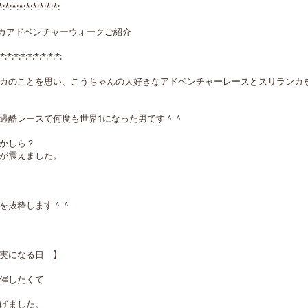
*:*:*:*:*:*:*:*:*:
ンカアドベンチャーウォークご紹介
*:*:*:*:*:*:*:*:*:
カのことを思い、こうちゃんの大好きなアドベンチャーレースとスリランカ
過酷レースで何度も世界1になった男です＾＾
かしら？
が震えました。
を抜粋します＾＾
実になる日 】
催したくて
げました。