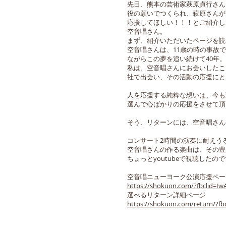
先日、熊本の芸術家萩原貞行さん
役の願いでつくられ、萩原さんが
応援してほしい！！！とご紹介し
空音唱さん。
まず、紹介いただいたページを読
空音唱さんは、11歳の時の事故
ながらこの夢を追い続けて40年
私は、空音唱さんにお会いしたこ
社で出会い、その活動の応援にと
人を応援する純粋な想いは、今も
選んで心ばかりの応援をさせて頂
そう、リターンには、空音唱さん
コンサート2時間の演奏に耐えう
空音唱さんの作る楽曲は、その豊
ちょっとyoutubeで視聴した
空音唱ニューヨーク公演応援ペー
https://shokuon.com/?fbclid=
選べるリターン詳細ページ
https://shokuon.com/return/