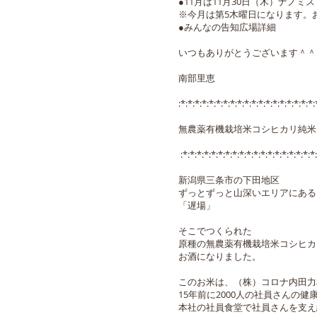
●11月は11月30日（木）ナノミ
※今月は第5木曜日になります。
●みんなの告知広場詳細
いつもありがとうございます＾＾
南部里恵
:*:*:*:*:*:*:*:*:*:*:*:*:*:*:*:*:*:*:*:
無農薬有機栽培米コシヒカリ純米
:*:*:*:*:*:*:*:*:*:*:*:*:*:*:*:*:*:*:*:
新潟県三条市の下田地区
ずっとずっと山深いエリアにある
「遅場」
そこでつくられた
原種の無農薬有機栽培米コシヒカ
お酒になりました。
このお米は、（株）コロナ内田力
15年前に2000人の社員さんの
本社の社員食堂で社員さんを支え