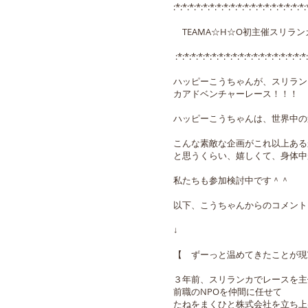
:*:*:*:*:*:*:*:*:*:*:*:*:*:*:*:*:*:*:*:
TEAMA☆H☆O初主催スリラ
:*:*:*:*:*:*:*:*:*:*:*:*:*:*:*:*:*:*:*:
ハッピーこうちゃんが、スリラン
カアドベンチャーレース！！！
ハッピーこうちゃんは、世界中の
こんな素敵な企画がこれ以上ある
と思うくらい、嬉しくて、身体中
私たちも参加検討中です＾＾
以下、こうちゃんからのコメント
↓
【 ずーっと温めてきたことが現
３年前、スリランカでレースを主
前職のNPOを仲間に任せて
たねをまくひと株式会社を立ち上