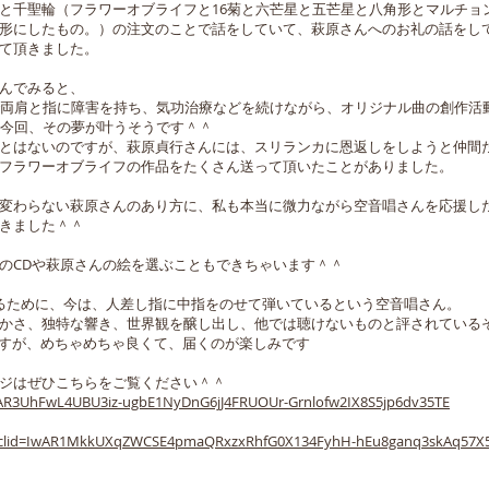
と千聖輪（フラワーオブライフと16菊と六芒星と五芒星と八角形とマルチョ
形にしたもの。）の注文のことで話をしていて、萩原さんへのお礼の話をし
て頂きました。
んでみると、
で両肩と指に障害を持ち、気功治療などを続けながら、オリジナル曲の創作活
。今回、その夢が叶うそうです＾＾
とはないのですが、萩原貞行さんには、スリランカに恩返しをしようと仲間
フラワーオブライフの作品をたくさん送って頂いたことがありました。
変わらない萩原さんのあり方に、私も本当に微力ながら空音唱さんを応援した
きました＾＾
のCDや萩原さんの絵を選ぶこともできちゃいます＾＾
るために、今は、人差し指に中指をのせて弾いているという空音唱さん。
かさ、独特な響き、世界観を醸し出し、他では聴けないものと評されている
のですが、めちゃめちゃ良くて、届くのが楽しみです
ジはぜひこちらをご覧ください＾＾
IwAR3UhFwL4UBU3iz-ugbE1NyDnG6jJ4FRUOUr-Grnlofw2IX8S5jp6dv35TE
?fbclid=IwAR1MkkUXqZWCSE4pmaQRxzxRhfG0X134FyhH-hEu8ganq3skAq57X5