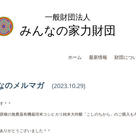
一般財団法人
みんなの家力財団
ホーム
最新情報
財団につ
なのメルマガ
(2
023
.10
.
29
)
す＾＾
原種の無農薬有機栽培米コシヒカリ純米大吟醸「こしのちから」のご購入も
ありがとうございました＾＾