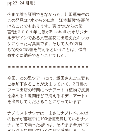
pp23~24 引用）
今まで誰も証明できなかった、川田薫先生の
この発見は “水からの伝言 江本勝著”を裏付
けることでもあります。実は“水からの伝
言”は２００１年に僕がBlissball のオリジナ
ルデザインである六芒星花に出逢えたキッカ
ケになった写真集です。そして人の“気持
ち“が水に影響を与えるということは、僕自
身すぐに納得できたことでした。
＝＝＝＝＝＝＝＝＝＝＝＝＝＝＝＝＝＝＝＝
今回、ゆの里ツアーには、坂田さんご夫妻も
ご参加下さることが決まっていて、2日目の
ブース出店の時間にヘナアート（植物で皮膚
を染める１週間ほどで消えるボディアート）
を出展してくださることになっています！
ナノミストサウナは、まさにナノレベルの水
の粒子が部屋中に100億個充満しているサウ
ナ。そこで願った思いは、そのまま全身にダ
イレクトに届いていくのだと感動しました。