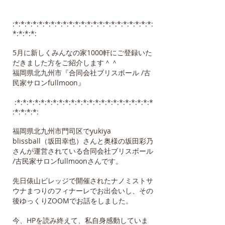
:*:*:*:*:*:*:*:*:*:*:*:*:*:*:*:*:*:*:*:*:*:*:*:
*:*:*:*:
5月に新しくみんなの家1000軒にご登録いた
だきました方をご紹介します＾＾
福岡県北九州市『合同会社ブリスボール /古
民家サロンfullmoon』
:*:*:*:*:*:*:*:*:*:*:*:*:*:*:*:*:*:*:*:*:*:*:*
:*:*:*:*:
福岡県北九州市門司区でyukiya
blissball（坂田幸也）さんと奥様の坂田彩乃
さんが運営されている合同会社ブリスボール
/古民家サロンfullmoonさんです。
先日俵山ビレッジで開催されたナノミストサ
ウナまつりのフィナーレでお出会いし、その
後ゆっくりZOOMでお話をしました。
今、HPを読み終えて、私自身感動していま