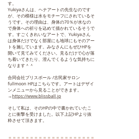
す。
Yukiyaさんは、ヘナアートの先生なのです
が、その模様は水をモチーフにされているそ
うです。その理由は、身体の70％が水なの
で身体への祈りを込めて描かれているそうで
す。すごくきれいなアートで、Yukiyaさん
は身体だけでなく部屋にも地球にもそのアー
トを施しています。みなさんにもぜひHPを
開いて見てみてください。見るだけで心が落
ち着いてきたり、澄んでくるような気持ちに
なります＾＾
合同会社ブリスボール /古民家サロン
fullmoon HPはこちらです。アートはデザイ
ンメニューから見ることができます。
→
https://www.blissball.jp
そして私は、そのHPの中で書かれていたこ
とに衝撃を受けました。以下上記HPより抜
粋させて頂きます。
＝＝＝＝＝＝＝＝＝＝＝＝＝＝＝＝＝＝＝＝