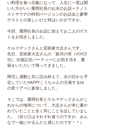
い料理を食べ元氣になって、人生に一度は聞
いた方がいい重岡社長のお水のお話＋ナノミ
ストサウナの特別バージョンのお話会と豪華
ゲストとの楽しいひと時はいかがですか。
今回、重岡社長のお話に加えてお二人のゲス
トをお招きしました。
ケルマデックさんと芸術家大志さんです。
先日、芸術家大志さんの「銀河の塔（VOICE
社)」出版記念パーティーにお招き頂き、書
籍をいただいて帰ってきました。
帰宅し感動と共に読み終えて、次の日から予
定していたHAPPYこうちゃんの主催するゆ
の里ツアーに参加しました。
そこでは、重岡社長とケルマデックさんがこ
れからの地球について、大志さんが本に書か
れていたことと全く同じことを話していまし
た。（切り口はそれぞれ違うのですが、みん
なで一緒にやるんだと感じたのです＾＾）