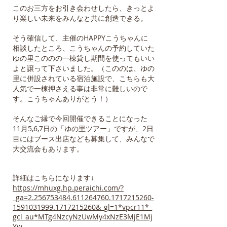
このお三方をお引き会わせしたら、きっとよ
り楽しい未来をみんなと共に創造できる。
そう確信して、主催のHAPPYこうちゃんに
相談したところ、こうちゃんの予約していた
ゆの里こののの一棟貸し期間を使ってもいい
よと譲って下さいました。（こののは、ゆの
里に併設されている宿泊施設で、こちらも大
人気で一棟押さえる事は非常に難しいので
す。こうちゃんありがとう！）
そんなご縁で今回開催できることになった
11月5,6,7日の「ゆの里ツアー」ですが、2日
目にはブース出店なども募集して、みんなで
大交流会もあります。
詳細はこちらになります↓
https://mhuxg.hp.peraichi.com/?
_ga=2.256753484.611264760.1717215260-
1591031999.1717215260&_gl=1*vpcr11*_
gcl_au*MTg4NzcyNzUwMy4xNzE3MjE1Mj
Yw