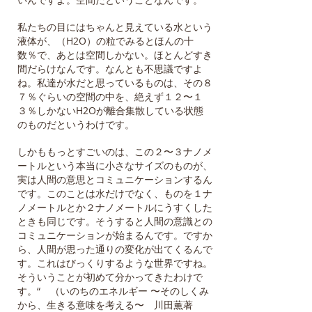
私たちの目にはちゃんと見えている水という
液体が、（H2O）の粒でみるとほんの十
数％で、あとは空間しかない。ほとんどすき
間だらけなんです。なんとも不思議ですよ
ね。私達が水だと思っているものは、その８
７％ぐらいの空間の中を、絶えず１２〜１
３％しかないH2Oが離合集散している状態
のものだというわけです。
しかももっとすごいのは、この２〜３ナノメ
ートルという本当に小さなサイズのものが、
実は人間の意思とコミュニケーションするん
です。このことは水だけでなく、ものを１ナ
ノメートルとか２ナノメートルにうすくした
ときも同じです。そうすると人間の意識との
コミュニケーションが始まるんです。ですか
ら、人間が思った通りの変化が出てくるんで
す。これはびっくりするような世界ですね。
そういうことが初めて分かってきたわけで
す。“ （いのちのエネルギー 〜そのしくみ
から、生きる意味を考える〜 川田薫著