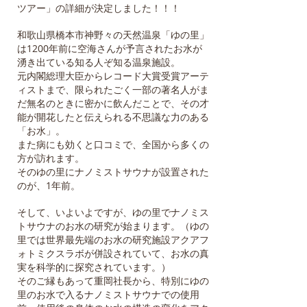
ツアー」の詳細が決定しました！！！
和歌山県橋本市神野々の天然温泉「ゆの里」
は1200年前に空海さんが予言されたお水が
湧き出ている知る人ぞ知る温泉施設。
元内閣総理大臣からレコード大賞受賞アーテ
ィストまで、限られたごく一部の著名人がま
だ無名のときに密かに飲んだことで、その才
能が開花したと伝えられる不思議な力のある
「お水」。
また病にも効くと口コミで、全国から多くの
方が訪れます。
そのゆの里にナノミストサウナが設置された
のが、1年前。
そして、いよいよですが、ゆの里でナノミス
トサウナのお水の研究が始まります。（ゆの
里では世界最先端のお水の研究施設アクアフ
ォトミクスラボが併設されていて、お水の真
実を科学的に探究されています。）
そのご縁もあって重岡社長から、特別にゆの
里のお水で入るナノミストサウナでの使用