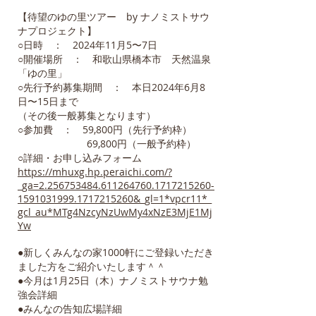
【待望のゆの里ツアー by ナノミストサウ
ナプロジェクト】
○日時 ： 2024年11月5〜7日
○開催場所 ： 和歌山県橋本市 天然温泉
「ゆの里」
○先行予約募集期間 ： 本日2024年6月8
日〜15日まで
（その後一般募集となります）
○参加費 ： 59,800円（先行予約枠）
69,800円（一般予約枠）
○詳細・お申し込みフォーム
https://mhuxg.hp.peraichi.com/?
_ga=2.256753484.611264760.1717215260-
1591031999.1717215260&_gl=1*vpcr11*_
gcl_au*MTg4NzcyNzUwMy4xNzE3MjE1Mj
Yw
●新しくみんなの家1000軒にご登録いただき
ました方をご紹介いたします＾＾
●今月は1月25日（木）ナノミストサウナ勉
強会詳細
●みんなの告知広場詳細