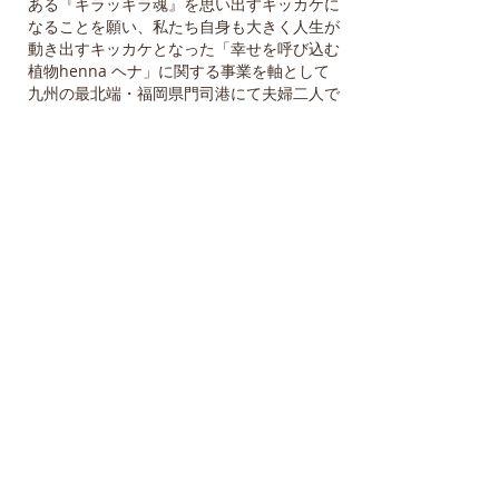
ある『キラッキラ魂』を思い出すキッカケに
なることを願い、私たち自身も大きく人生が
動き出すキッカケとなった「幸せを呼び込む
植物henna ヘナ」に関する事業を軸として
九州の最北端・福岡県門司港にて夫婦二人で
古民家サロンを運営しております。（ヒーリ
ングヘナアートの施術＆スクール講習 /講演
会 /オーガニックヘナ通信販売・卸 /鍼灸治
療・ヘナ染め・ブリスティルセラピー・ナノ
ミストサウナ/ロゴデザイン/ パーカッション
音楽活動など）
:*:*:*:*:*:*:*:*:*:*:*:*:*:*:*:*:*:*:*:*:*:*:*:
*:*:*:*:
月例ナノミストサウナ勉強会のご案内
:*:*:*:*:*:*:*:*:*:*:*:*:*:*:*:*:*:*:*:*:*:*:*:
*:*:*:*:
毎月第４木曜日に内田力相談役にも出席頂い
て、勉強会を開催しています。