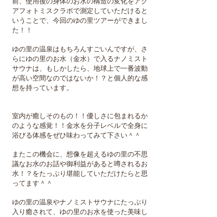
前、使用後の身体のお水の構造の変化をアク
アフォトミスクラボで測定していただけると
いうことで、今回のゆの里ツアーができまし
た！！
ゆの里の温泉はもちろんすごいんですが、さ
らにゆの里のお水（金水）で入るナノミスト
サウナは、もしかしたら、地球上で一番波動
が高い空間なのではないか！？と個人的な感
想を持っています。
室内が癒しそのもの！！優しさに包まれるか
のような感覚！！金水を分子レベルで全身に
浴びる体感をぜひ味わってみて下さい＾＾
またこの機会に、想像を超えるゆの里の不思
議なお水のお話や御利益があると噂されるお
水！？をたっぷり堪能していただけたらと思
ってます＾＾
ゆの里の温泉やナノミストサウナにたっぷり
入り癒されて、ゆの里のお水を使った美味し