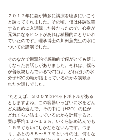
２０１７年に妻が博多に講演を聴きにいこう
と誘ってくれました。その頃、僕は体調改善
するために入退院した後だったので、心身が
元気になるヒントがあれば積極的にとりいれ
ていたのです。理学博士の川田薫先生の水に
ついての講演でした。
そのなかで衝撃的で感動的で僕がとても嬉し
くなったお話しがありました。それは、僕ら
が普段親しんでいる“水”には、どれだけの水
分子H2Oの粒が詰まっているのかを実験さ
れたお話しでした。
“たとえば、３００mlのペットボトルがある
としますよね。この容器いっぱいに水をどん
どん詰め込んで、その中に（H2O）の粒が
どれくらい詰まっているのかを計算すると、
実は平均１２〜１３％、いくら詰め込んでも
１５％ぐらいにしかならないんです。つま
り、あとの８５〜８７％というのは、何もな
いんですよ。空間だということなんです。