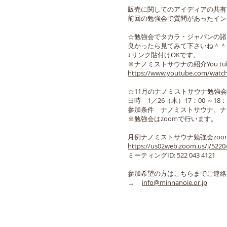
販売に関してのアイディアの共有
前回の勉強会で質問があったイン
☆勉強会でタカラ・ジャパンの諸
良かったら見てみて下さいね＾＾
↓リンク貼付けOKです。
※ナノミストサウナの紹介You tu
https://www.youtube.com/watch
☆11月のナノミストサウナ勉強会
日時 1／26（木）17：00 ～18：
参加条件 ナノミストサウナ、ナ
※勉強会はzoomで行います。
月例ナノミストサウナ勉強会zoom
https://us02web.zoom.us/j/5220
ミーティングID: 522 043 4121
参加希望の方はこちらまでご連絡
→
info@minnanoie.or.jp