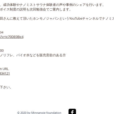
、成功体験やナノミストサウナ体験者の声や事例のシェアを行います。
ボイス制度の説明も次回勉強会でご案内します。
田さんに教えて頂いたホンモノジャパンというYouTubeチャンネルでナノ
be
?v=ic70DE0Bic4
00
ノリフレ、バイオ水などを販売意欲のある方
 URL
434121
下さい。
© 2020 by Minnanoie foundation